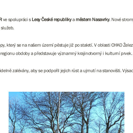
ČR
ve spolupráci s
Lesy České republiky
a
městem Nasavrky
. Nové strom
 služeb.
py, který se na našem území pěstuje již po staletí. V oblasti CHKO Žel
 regionu obdoby a představuje významný krajinotvorný i kulturní prvek.
lně zalévány, aby se podpořil jejich růst a ujmutí na stanovišti. Výsad