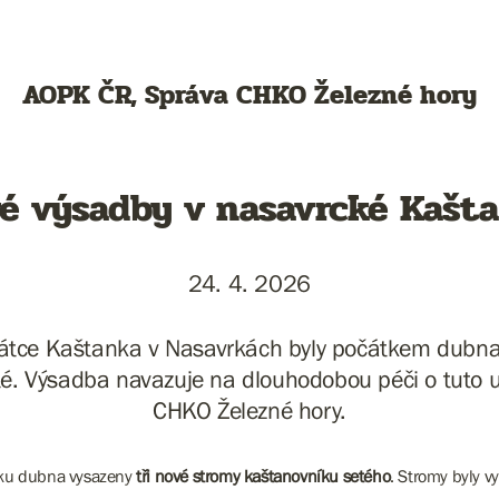
AOPK ČR, Správa CHKO Železné hory
é výsadby v nasavrcké Kašt
24. 4. 2026
mátce Kaštanka v Nasavrkách byly počátkem dubna
é. Výsadba navazuje na dlouhodobou péči o tuto un
CHKO Železné hory.
tku dubna vysazeny
tři nové stromy
kaštanovníku setého
. Stromy byly v