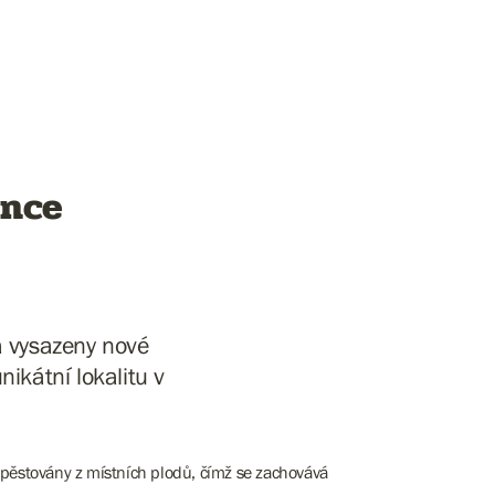
ance
 vysazeny nové
ikátní lokalitu v
ypěstovány z místních plodů, čímž se zachovává