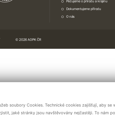
Pečujeme o přírodu a krajinu
Dokumentujeme přírodu
O nás
© 2026 AOPK ČR
užeb soubory Cookies. Technické cookies zajišťují, aby se
stit, jaké stránky jsou navštěvovány nejčastěji. To nám p