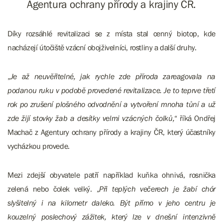
Agentura ochrany přírody a krajiny ČR.
Díky rozsáhlé revitalizaci se z místa stal cenný biotop, kde
nacházejí útočiště vzácní obojživelníci, rostliny a další druhy.
„
Je až neuvěřitelné, jak rychle zde příroda zareagovala na
podanou ruku v podobě provedené revitalizace. Je to teprve třetí
rok po zrušení plošného odvodnění a vytvoření mnoha tůní a už
zde žijí stovky žab a desítky velmi vzácných čolků,
“ říká Ondřej
Machač z Agentury ochrany přírody a krajiny ČR, který účastníky
vycházkou provede.
Mezi zdejší obyvatele patří například kuňka ohnivá, rosnička
zelená nebo čolek velký. „
Při teplých večerech je žabí chór
slyšitelný i na kilometr daleko. Být přímo v jeho centru je
kouzelný poslechový zážitek, který lze v dnešní intenzivně