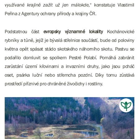
využívané krajině zažít už jen málokde,
“ konstatuje Vlastimil
Peřina z Agentury ochrany přírody a krajiny ČR.
Podstatnou část
evropsky významné lokality
Kochánovické
rybníky a tůně, jejíž je bývalá střelnice součástí, bude od poloviny
května opět spásat stádo skotského náhorního skotu. Pastvu se
podařilo domluvit se spolkem Pestré Polabí. Pomáhá zabránit
zarůstání území křovinami a invazními druhy, jako jsou pcháč
oset, psárka luční nebo střemcha pozdní. Díky tomu zůstává
prostředí příznivé pro chráněné živočichy i rostliny.