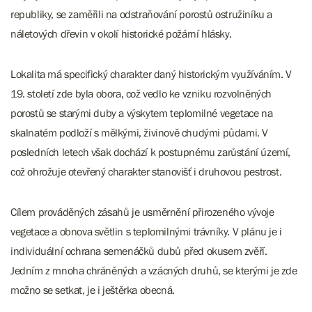
republiky, se zaměřili na odstraňování porostů ostružiníku a
náletových dřevin v okolí historické požární hlásky.
Lokalita má specifický charakter daný historickým využíváním. V
19. století zde byla obora, což vedlo ke vzniku rozvolněných
porostů se starými duby a výskytem teplomilné vegetace na
skalnatém podloží s mělkými, živinově chudými půdami. V
posledních letech však dochází k postupnému zarůstání území,
což ohrožuje otevřený charakter stanovišť i druhovou pestrost.
Cílem prováděných zásahů je usměrnění přirozeného vývoje
vegetace a obnova světlin s teplomilnými trávníky. V plánu je i
individuální ochrana semenáčků dubů před okusem zvěří.
Jedním z mnoha chráněných a vzácných druhů, se kterými je zde
možno se setkat, je i ještěrka obecná.