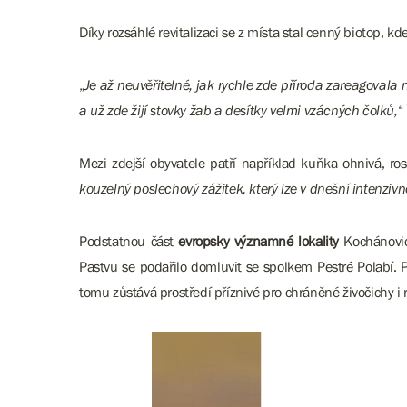
Díky rozsáhlé revitalizaci se z místa stal cenný biotop, kde
„
Je až neuvěřitelné, jak rychle zde příroda zareagovala
a už zde žijí stovky žab a desítky velmi vzácných čolků,
“
Mezi zdejší obyvatele patří například kuňka ohnivá, ros
kouzelný poslechový zážitek, který lze v dnešní intenziv
Podstatnou část
evropsky významné lokality
Kochánovick
Pastvu se podařilo domluvit se spolkem Pestré Polabí. 
tomu zůstává prostředí příznivé pro chráněné živočichy i r