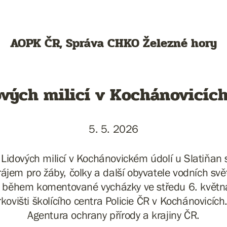
AOPK ČR, Správa CHKO Železné hory
ových milicí v Kochánovicíc
5. 5. 2026
 Lidových milicí v Kochánovickém údolí u Slatiňan s
ájem pro žáby, čolky a další obyvatele vodních svě
 během komentované vycházky ve středu 6. května.
kovišti školícího centra Policie ČR v Kochánovicích
Agentura ochrany přírody a krajiny ČR.