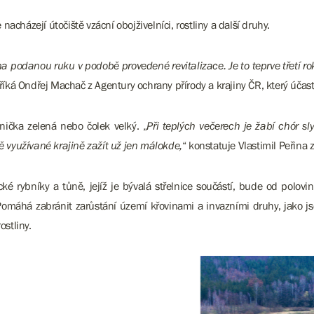
 nacházejí útočiště vzácní obojživelníci, rostliny a další druhy.
 na podanou ruku v podobě provedené revitalizace. Je to teprve třetí 
 říká Ondřej Machač z Agentury ochrany přírody a krajiny ČR, který úča
nička zelená nebo čolek velký. „
Při teplých večerech je žabí chór sly
ně využívané krajině zažít už jen málokde,
“ konstatuje Vlastimil Peřina 
é rybníky a tůně, jejíž je bývalá střelnice součástí, bude od polov
Pomáhá zabránit zarůstání území křovinami a invazními druhy, jako j
ostliny.