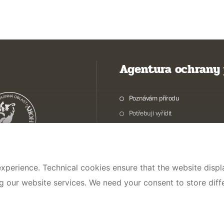
Agentura ochrany 
Poznávám přírodu
Potřebuji vyřídit
Chráníme přírodu a krajinu
Pečujeme o přírodu a krajinu
Dokumentujeme přírodu
xperience. Technical cookies ensure that the website displa
O nás
ng our website services. We need your consent to store dif
© 2026 AOPK ČR