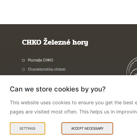
CHKO Železné hory
Poznejte CHKO
Charakteristika oblasti
Ochrana přírody
Can we store cookies by you?
Potřebuji vyřídit
Aktuality a akce
This website uses cookies to ensure you get the best e
Kontakty
pages are visited most often. This helps us in improvi
SETTINGS
ACCEPT NECESSARY
Mapa webu
Prohlášení o přístupnosti
Cookies
Snadné čtení