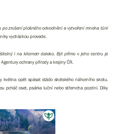
rok po zrušení plošného odvodnění a vytvoření mnoha tůní
stníky vycházkou provede.
šitelný i na kilometr daleko. Být přímo v jeho centru je
z Agentury ochrany přírody a krajiny ČR.
iny května opět spásat stádo skotského náhorního skotu.
sou pcháč oset, psárka luční nebo střemcha pozdní. Díky