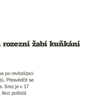
h rozezní žabí kuňkání
e po revitalizaci
tů. Přesvědčit se
 Sraz je v 17
. Akci pořádá