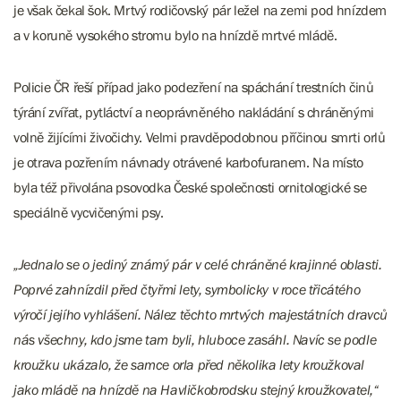
je však čekal šok. Mrtvý rodičovský pár ležel na zemi pod hnízdem
a v koruně vysokého stromu bylo na hnízdě mrtvé mládě.
Policie ČR řeší případ jako podezření na spáchání trestních činů
týrání zvířat, pytláctví a neoprávněného nakládání s chráněnými
volně žijícími živočichy. Velmi pravděpodobnou příčinou smrti orlů
je otrava pozřením návnady otrávené karbofuranem. Na místo
byla též přivolána psovodka České společnosti ornitologické se
speciálně vycvičenými psy.
„Jednalo se o jediný známý pár v celé chráněné krajinné oblasti.
Poprvé zahnízdil před čtyřmi lety, symbolicky v roce třicátého
výročí jejího vyhlášení. Nález těchto mrtvých majestátních dravců
nás všechny, kdo jsme tam byli, hluboce zasáhl. Navíc se podle
kroužku ukázalo, že samce orla před několika lety kroužkoval
jako mládě na hnízdě na Havličkobrodsku stejný kroužkovatel,“