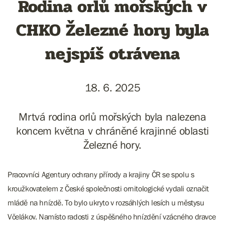
Rodina orlů mořských v
CHKO Železné hory byla
nejspíš otrávena
18. 6. 2025
Mrtvá rodina orlů mořských byla nalezena
koncem května v chráněné krajinné oblasti
Železné hory.
Pracovníci Agentury ochrany přírody a krajiny ČR se spolu s
kroužkovatelem z České společnosti ornitologické vydali označit
mládě na hnízdě. To bylo ukryto v rozsáhlých lesích u městysu
Včelákov. Namísto radosti z úspěšného hnízdění vzácného dravce