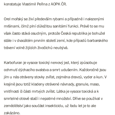
konstatuje Vlastimil Peřina z AOPK ČR.
Orel mořský se živí především rybami a případně i nalezenými
mršinami, čímž plní důležitou sanitární funkci. Právě to se mu
však často stává osudným, protože Česká republika je bohužel
stále i v dvacátém prvním století zemí, kde případů barbarského
trávení volně žijících živočichů neubývá.
Karbofuran je vysoce toxický nervový jed, který způsobuje
ochrnutí dýchacího svalstva a smrt udušením. Každoročně jsou
jím u nás otráveny stovky zvířat, zejména dravců, vyder a kun. V
krajině jsou totiž kladeny otrávené návnady, granule, maso,
vnitřnosti či části mrtvých zvířat. Látka je vysoce toxická a k
smrtelné otravě stačí i nepatrné množství. Dříve se používal v
zemědělství jako součást insekticidu, už řadu let je to ale
zakázáno.