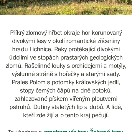
Příkrý zlomový hřbet okraje hor korunovaný
divokými lesy v okolí romantické zříceniny
hradu Lichnice. Řeky protékající divokými
údolími ve stopách prastarých geologických
zlomů. Rašelinné louky s orchidejemi a motýly,
výslunné stráně s hořečky a starými sady.
Prales Polom s potomky královských jedlí,
stopy černých čápů na dně potoků,
zahlazované pískem vířeným ploutvemi
pstruhů. Dutiny staletých lip a dubů. A lidé,
kteří zde žijí a o tento kraj pečují.