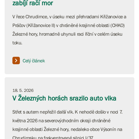
zabíjí račí mor
V řece Chrudimce, v úseku mezi přehradami Křižanovice a
Práčov (Křižanovice II) v chráněné krajinné oblasti (CHKO)
Železné hory, hromadně uhynuli raci říční v celém úseku
toku.
Celý článek
18. 5. 2026
V Železných horách srazilo auto vlka
Střet s autem nepřežil další vlk. K nehodě došlo v noci 7.
května 2026 na severovýchodním okraji chráněné
krajinné oblasti Železné hory, nedaleko obce Výsonín na
Chrudimsku na frekventované silnici I/37.