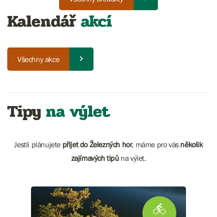
Kalendář
akcí
Všechny akce
Tipy
na výlet
Jestli plánujete
přijet do Železných hor
, máme pro vás
několik
zajímavých tipů
na výlet.