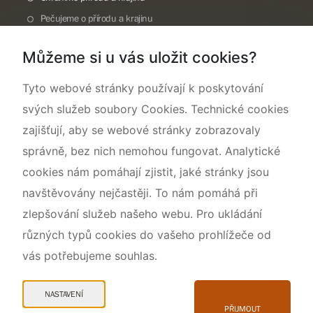
Pečujeme o přírodu a krajinu
Dokumentujeme přírodu
Můžeme si u vás uložit cookies?
O nás
Tyto webové stránky používají k poskytování
svých služeb soubory Cookies. Technické cookies
zajišťují, aby se webové stránky zobrazovaly
správně, bez nich nemohou fungovat. Analytické
cookies nám pomáhají zjistit, jaké stránky jsou
navštěvovány nejčastěji. To nám pomáhá při
zlepšování služeb našeho webu. Pro ukládání
různých typů cookies do vašeho prohlížeče od
vás potřebujeme souhlas.
Mapa webu
Prohlášení o přístupnosti
NASTAVENÍ
Cookies
PŘIJMOUT