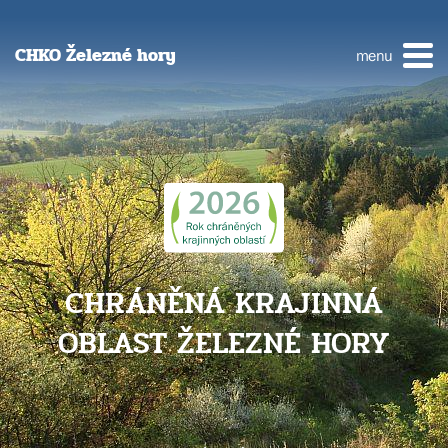
CHKO Železné hory
menu
CHRÁNĚNÁ KRAJINNÁ
OBLAST ŽELEZNÉ HORY