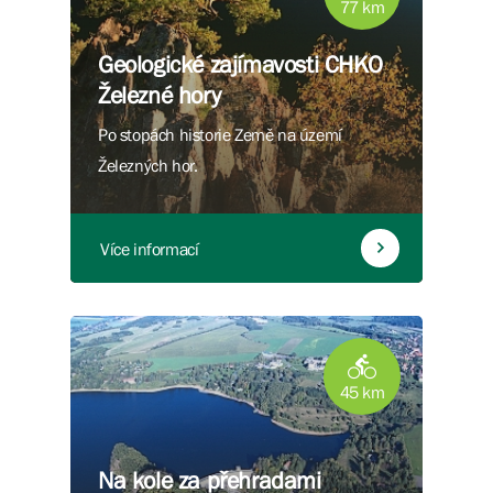
77 km
Geologické zajímavosti CHKO
Železné hory
Po stopách historie Země na území
Železných hor.
Více informací
45 km
Na kole za přehradami