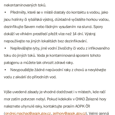
nekontaminovaných toků.
• Předměty, které se v místě dostaly do kontaktu s vodou, jako
jsou holínky či rybářská výstroj, důkladně vyčistěte horkou vodou,
dezinfikujte Savem nebo řádným vysušením na slunci. Spory
dokáží ve vlhkém prostředí přežít více než 14 dní. Výstroj
nepoužívejte na jiných lokalitách bez dezinfikování.
• Nepřevážejte ryby, jiné vodní živočichy či vodu z infikovaného
toku do jiných toků. Voda je kontaminovaná sporami tohoto
patogenu a můžete tak ohrozit zdravé raky.
• Nevypouštějte žádné nepůvodní raky z chovů a nevylévejte
vodu z akvárií do přírodních vod.
Výše uvedené zásady je vhodné dodržovat i v místech, kde račí
mor zatím potvrzen nebyl. Pokud kdekoliv v CHKO Železné hory
naleznete uhynulé raky, kontaktujte prosím AOPK ČR
(
ondrej.machac@aopk.gov.cz
,
zelhory@aopk.gov.cz
). Velmi cenná