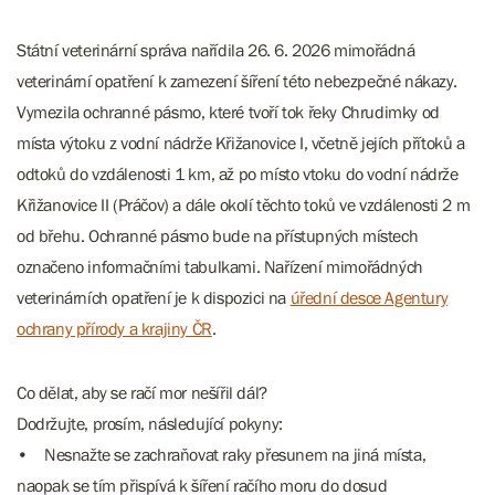
Státní veterinární správa nařídila 26. 6. 2026 mimořádná
veterinární opatření k zamezení šíření této nebezpečné nákazy.
Vymezila ochranné pásmo, které tvoří tok řeky Chrudimky od
místa výtoku z vodní nádrže Křižanovice I, včetně jejích přítoků a
odtoků do vzdálenosti 1 km, až po místo vtoku do vodní nádrže
Křižanovice II (Práčov) a dále okolí těchto toků ve vzdálenosti 2 m
od břehu. Ochranné pásmo bude na přístupných místech
označeno informačními tabulkami. Nařízení mimořádných
veterinárních opatření je k dispozici na
úřední desce Agentury
ochrany přírody a krajiny ČR
.
Co dělat, aby se račí mor nešířil dál?
Dodržujte, prosím, následující pokyny:
• Nesnažte se zachraňovat raky přesunem na jiná místa,
naopak se tím přispívá k šíření račího moru do dosud