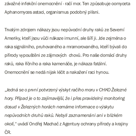
závažné infekční onemocnění - račí mor. Ten způsobuje oomyceta
Aphanomyces astaci, organismus podobný plísni.
Trvalým zdrojem nákazy jsou nepůvodní druhy raků ze Severní
Ameriky, kteří jsou vůči nákaze imunní, ale šíří ji. Jde zejména o
raka signálního, pruhovaného a mramorovaného, kteří bývali do
přírody vypouštěni ze zájmových chovů. Pro naše domácí druhy
raků, raka říčního a raka kamenáče, je nákaza fatální.
Onemocnění se nedá nijak léčit a nakažení raci hynou.
„
Jedná se o první potvrzený výskyt račího moru v CHKO Železné
hory. Případ je o to zajímavější, že i přes pravidelný monitoring
dosud v Železných horách nemáme informace o výskytu
nepůvodních druhů raků. Nebyli zaznamenáni ani v blízkém
okolí,
“ uvádí Ondřej Machač z Agentury ochrany přírody a krajiny
ČR.