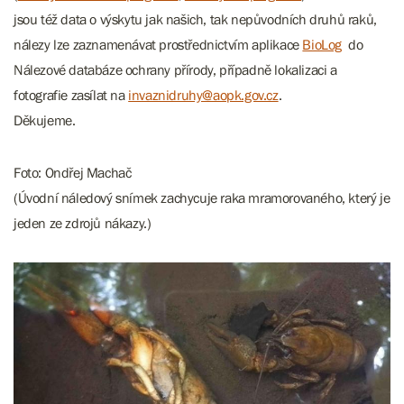
jsou též data o výskytu jak našich, tak nepůvodních druhů raků,
nálezy lze zaznamenávat prostřednictvím aplikace
BioLog
do
Nálezové databáze ochrany přírody, případně lokalizaci a
fotografie zasílat na
invaznidruhy@aopk.gov.cz
.
Děkujeme.
Foto: Ondřej Machač
(Úvodní náledový snímek zachycuje raka mramorovaného, který je
jeden ze zdrojů nákazy.)