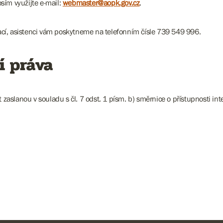
sím využijte e-mail:
webmaster@aopk.gov.cz
.
cí, asistenci vám poskytneme na telefonním čísle 739 549 996.
í práva
slanou v souladu s čl. 7 odst. 1 písm. b) směrnice o přístupnosti inte